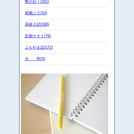
塾の日々(251)
授業にて(33)
高校入試(100)
定期テスト(79)
よもやま話(171)
大 学(3)