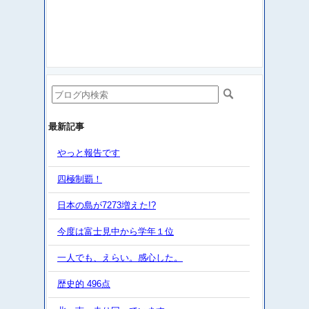
最新記事
やっと報告です
四極制覇！
日本の島が7273増えた!?
今度は富士見中から学年１位
一人でも、えらい。感心した。
歴史的 496点