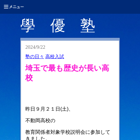
學 優 塾
2024/9/22
塾の日々
高校入試
埼玉で最も歴史が長い高
校
昨日９月２１日(土)、
不動岡高校の
教育関係者対象学校説明会に参加して
きました。